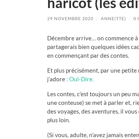
haricot (les éd
29 NOVEMBRE 2020
/
ANNE(TTE)
/
0
Décembre arrive… on commence à p
partagerais bien quelques idées ca
en commençant par des contes.
Et plus précisément, par une petite
j’adore :
Ouï-Dire.
Les contes, c’est toujours un peu ma
une conteuse) se met à parler et, ri
des voyages, des aventures, il vo
plus loin.
(Si vous, adulte, n’avez jamais ente