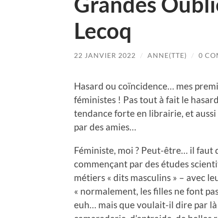
Grandes Oublié
Lecoq
22 JANVIER 2022
/
ANNE(TTE)
/
0 C
Hasard ou coïncidence… mes premiè
féministes ! Pas tout à fait le hasar
tendance forte en librairie, et aus
par des amies…
Féministe, moi ? Peut-être… il faut 
commençant par des études scienti
métiers « dits masculins » – avec le
« normalement, les filles ne font pas
euh… mais que voulait-il dire par 