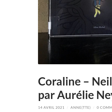
Coraline – Neil
par Aurélie Ne
14 AVRIL 2021
/
ANNE(TTE)
/
0 COM