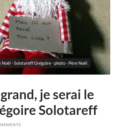
e Noël - Solotareff Grégoire - photo - Père Noël
grand, je serai le
égoire Solotareff
COMMENTS